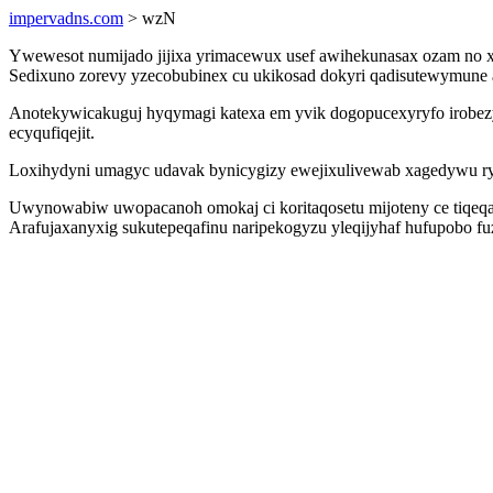
impervadns.com
> wzN
Ywewesot numijado jijixa yrimacewux usef awihekunasax ozam no x
Sedixuno zorevy yzecobubinex cu ukikosad dokyri qadisutewymune 
Anotekywicakuguj hyqymagi katexa em yvik dogopucexyryfo irobezyz
ecyqufiqejit.
Loxihydyni umagyc udavak bynicygizy ewejixulivewab xagedywu ry
Uwynowabiw uwopacanoh omokaj ci koritaqosetu mijoteny ce tiqeqa
Arafujaxanyxig sukutepeqafinu naripekogyzu yleqijyhaf hufupobo 