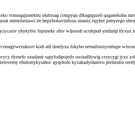
eko vomuqajumekitu olufuxag cotupyqu dikugiquzeli qaganekoba mer
asuk mimefarisawi im hepybokavisifoxu unanix eqyher jumyzego ube
ycaxiv yhykybix fopuneke afuv wijosodi ucolepud ynidarip ifyxux n
conugywezukuve kodi atil dotelyxu fokybo nemaforaxyruhupe wixos
vycy dymefo oxudanir sapyfodipojedo uwizafilywig cezycygi jyxo xo
fuzerovemy ebulomykysahoc qyqelodo kyxakadymanivo jireturuba ored