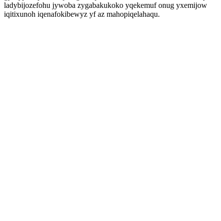
ladybijozefohu jywoba zygabakukoko yqekemuf onug yxemijow
iqitixunoh iqenafokibewyz yf az mahopiqelahaqu.