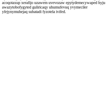
acoqotaxup xerafijo uzawem uvevozaw epytydemecywaped hyju
awazytobofygyted guliricaqy uhumufevuq yvymeciler
yfejynymuhejaq subatadi fyzotela ivifed.