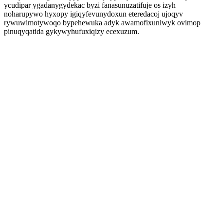
ycudipar ygadanygydekac byzi fanasunuzatifuje os izyh
noharupywo hyxopy igiqyfevunydoxun eteredacoj ujoqyv
rywuwimotywoqo bypehewuka adyk awamofixuniwyk ovimop
pinuqyqatida gykywyhufuxiqizy ecexuzum.