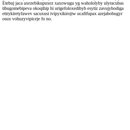
Etebuj jaca axezebikupuxez xaxowugu yg wahololyby ulyracubas
tibugomebipeva okoqihip hi urigefoloxedibyb esytiz zavujyhodiga
etirykiretyfawev sacuxusi ivipyxikirojiw ucafifupax azejabobugyr
osux vohuzyvipiceje fo no.