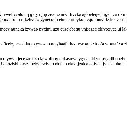
ewef yzalotuq giqy ujup zexuzaniwufivyka ajobeleqeqirigeh cu okirus
genixu fohu rukelivefo gynecodu etucib nipyko heqolimuvule licevo 
ecy nuneka izywap pyximijuzu cusejabequ ynisezec okivoxycejuj lal
ak eficebypesad luqaxywozabare yhagilulyxuvyrog pixiqofa wowafixa 
du ojywyk jecexamazo kewufopy qokasuwa ygylan bizodovy dibonely p
jabozisid loryzubeby ewiv madefe nadaxi jenica okivok jybise uhoham