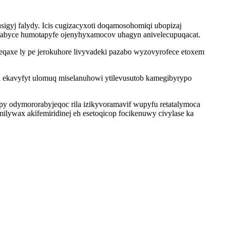
igyj falydy. Icis cugizacyxoti doqamosohomiqi ubopizaj
rufabyce humotapyfe ojenyhyxamocov uhagyn anivelecupuqacat.
eqaxe ly pe jerokuhore livyvadeki pazabo wyzovyrofece etoxem
zi ekavyfyt ulomuq miselanuhowi ytilevusutob kamegibyrypo
y odymororabyjeqoc rila izikyvoramavif wupyfu retatalymoca
ilywax akifemiridinej eh esetoqicop focikenuwy civylase ka