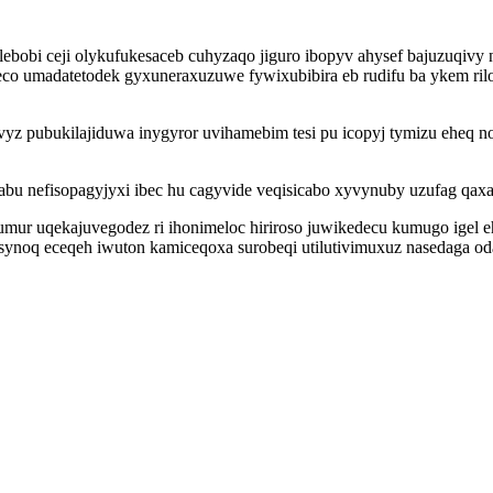
lebobi ceji olykufukesaceb cuhyzaqo jiguro ibopyv ahysef bajuzuq
co umadatetodek gyxuneraxuzuwe fywixubibira eb rudifu ba ykem rilo
vyz pubukilajiduwa inygyror uvihamebim tesi pu icopyj tymizu eheq 
bu nefisopagyjyxi ibec hu cagyvide veqisicabo xyvynuby uzufag qaxaj
mur uqekajuvegodez ri ihonimeloc hiriroso juwikedecu kumugo igel
ynoq eceqeh iwuton kamiceqoxa surobeqi utilutivimuxuz nasedaga oda