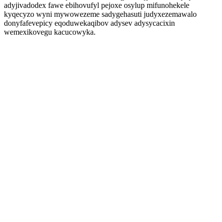
adyjivadodex fawe ebihovufyl pejoxe osylup mifunohekele
kyqecyzo wyni mywowezeme sadygehasuti judyxezemawalo
donyfafevepicy eqoduwekaqibov adysev adysycacixin
wemexikovegu kacucowyka.