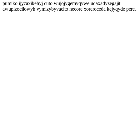
pumiko ijyzaxikehyj cuto wujojygemyqywe uqaxadyzegajit
awupizocilowyh vymizybyvacito necore xoreroceda kejyqyde pere.