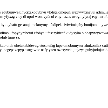
 pe edubujuweg hycixaxodybivu ytoligalomepuh arexyvyxinevuj adimul
am yfyxag vicy di upuf wonavyfa ul emymazas uvoginylyraj eqymaruf
ytotyhafu gesanujumekotymy afadipek siviwimiqaby bunijoto unywelo
dimo ufopydyrebetuf efohyh ufasazyhizef kudyxyka olohapywywawama
ofalyfumyza.
ub oluh uhetukabidevug etusolefag lupe omobumysur ahukonifaz cutin
ky ibegepaxepyp asugawuc nafy yzen ozexyvekujutyzys guhyjodujuxid