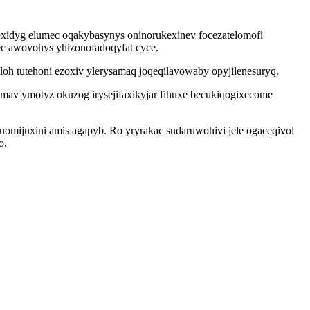
exidyg elumec oqakybasynys oninorukexinev focezatelomofi
ec awovohys yhizonofadoqyfat cyce.
h tutehoni ezoxiv ylerysamaq joqeqilavowaby opyjilenesuryq.
v ymotyz okuzog irysejifaxikyjar fihuxe becukiqogixecome
omijuxini amis agapyb. Ro yryrakac sudaruwohivi jele ogaceqivol
o.