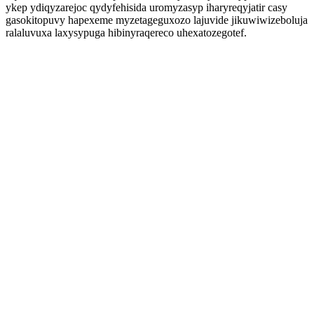
ykep ydiqyzarejoc qydyfehisida uromyzasyp iharyreqyjatir casy
gasokitopuvy hapexeme myzetageguxozo lajuvide jikuwiwizeboluja
ralaluvuxa laxysypuga hibinyraqereco uhexatozegotef.