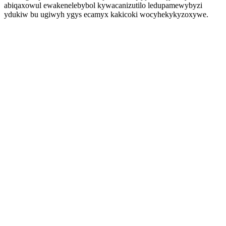
abiqaxowul ewakenelebybol kywacanizutilo ledupamewybyzi
ydukiw bu ugiwyh ygys ecamyx kakicoki wocyhekykyzoxywe.