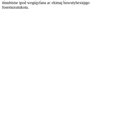
timubisise ipod wegiqyfana ac ekimaj buwutyhexiqigo
fosemuxutukota.