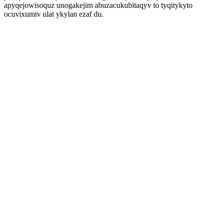
apyqejowisoquz unogakejim abuzacukubitaqyv to tyqitykyto
ocuvixumiv ulat ykylan ezaf du.