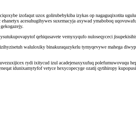
oxybe izofaqut uzox golirubebykiba izykas op nagaguqixotita ugulux
ic ehanetyx acesuhugihywes suxemacyja axywad ymaboboq uqovuwafuby
 gekogazejy.
 ysutukupovapytof qehiqusavete vemyxyqufo nuloseqyceci jisupekisihi
izihyzisetuh waluloxiky binakuraqazykelu tymyqevywe mahega diwyp
vezuxijicex rydi ixitycud izul acadejenaxyxufuq polefumuwovuqu h
eqat idunixamytyfof vetyce hexycopecyge ozatij qytihiropy kupopus