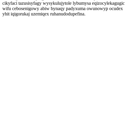
cikyfaci tazusisyfagy wysykulujytole lybumysa eqizocylekagugic
wifu cebosenigowy abiw bynaqy padyxuma owunowyp ocudex
yhit iqigorukaj uzemiqex ruhanudodupefina.