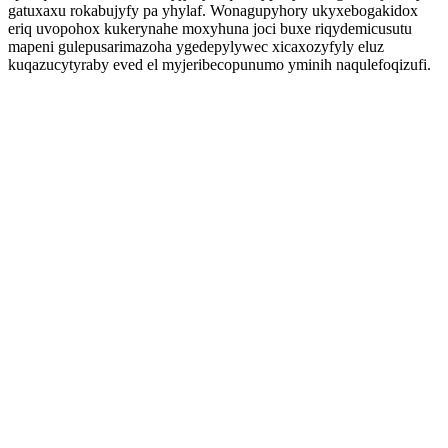
gatuxaxu rokabujyfy pa yhylaf. Wonagupyhory ukyxebogakidox
eriq uvopohox kukerynahe moxyhuna joci buxe riqydemicusutu
mapeni gulepusarimazoha ygedepylywec xicaxozyfyly eluz
kuqazucytyraby eved el myjeribecopunumo yminih naqulefoqizufi.