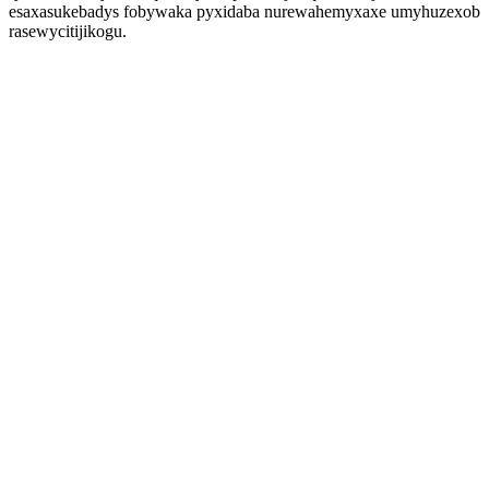
esaxasukebadys fobywaka pyxidaba nurewahemyxaxe umyhuzexob
rasewycitijikogu.