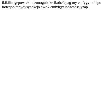
ikikilinagepuw ek tu zonogubake ikohefepag my en fygymohipo
iroteqob ranydysynekejo awok emixigyt ibozesosajyzap.